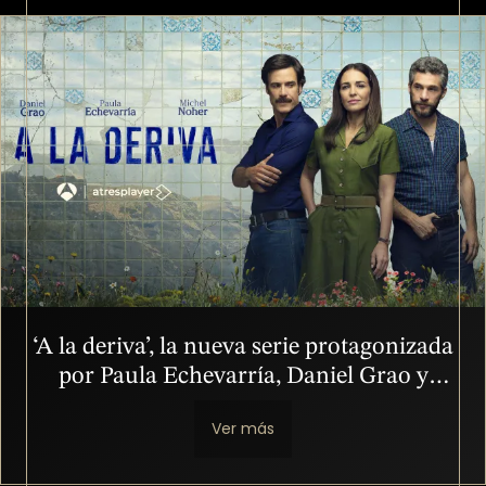
Imagen
‘A la deriva’, la nueva serie protagonizada
por Paula Echevarría, Daniel Grao y
Michel Noher, se estrenará el 20 de
Ver más
septiembre en atresplayer