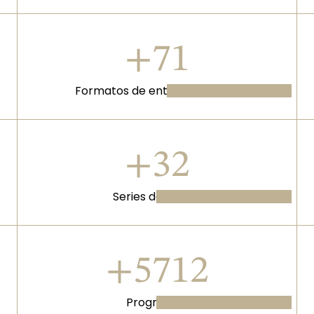
+91
Formatos de entretenimiento
+41
Series de ficción
+7357
Programas