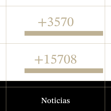
+4598
Capítulos de series de ficción
+20232
Horas producidas
Noticias